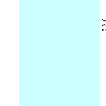
Vo
co
ph