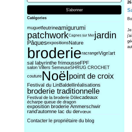
26
Sa
Catégories
Bo
amigurumi
feutrine
muguet
Je
patchwork
jardin
Cagnes sur Mer
j'
gé
Pâques
Nature
expositions
au
broderie
Vign'art
racrange
sal labyrinthe frimousse
FPF
salon Villers Semeuse
SHRUG CROCHET
Noël
point de croix
couture
Festival du Lin
Baldelli
réalisations
broderie traditionnelle
cadeaux
Festival de la broderie Dôle
écharpe queue de dragon
exposition broderie Ammerschwir
rand'automne lac du der
vœux
Contacter le propriétaire du blog