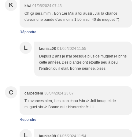
K
kiwi
01/05/2024 07:43
Oh ça sera mimi . Bon 1er Mai à toi aussi . J'ai la chance
d'avoir une bande d'au moins 1,50m sur 40 de muguet :*)
Répondre
L
launisa08
01/05/2024 11:55
Depuis 2 ans je n'ai presque plus de muguet (4 brins
cette année). Des plantes ont étouffé peu à peu
l'endroit où il était. Bonne journée, bises
C
carpediem
30/04/2024 23:07
Tu avances bien, il est trop chou !<br /> Joli bouquet de
muguet.<br /> Bonne nui,t bisous<br /> Lili
Répondre
L
launisa08
01/05/2024 11:54