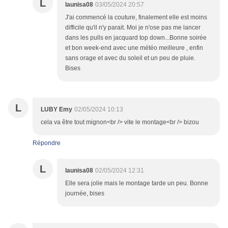
L
launisa08
03/05/2024 20:57
J'ai commencé la couture, finalement elle est moins
difficile qu'il n'y parait. Moi je n'ose pas me lancer
dans les pulls en jacquard top down...Bonne soirée
et bon week-end avec une météo meilleure , enfin
sans orage et avec du soleil et un peu de pluie.
Bises
L
LUBY Emy
02/05/2024 10:13
cela va être tout mignon<br /> vite le montage<br /> bizou
Répondre
L
launisa08
02/05/2024 12:31
Elle sera jolie mais le montage tarde un peu. Bonne
journée, bises