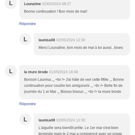
L
Lounatine
02/05/2024 08:27
Bonne continuation ! Bon mois de mai!
Répondre
L
launisa08
02/05/2024 12:30
Merci Lounatine, bon mois de mai à toi aussi., bises
L
la mure brode
01/05/2024 18:48
Bonsoir Launisa ,,, <br /> J'ai hâte de voir cette fifille ,,, Bonne
continuation pour coudre ton amigurumi ,,, <br /> Belle fin de
journée du 1 er Mai ,,, Bisous bisous ,,, <br /> la mure brode
Répondre
L
launisa08
02/05/2024 12:30
L'aiguille sera bientôt prête. Le 1er mai s'est bien
terminée mais le 2 mai a commencé avec un orage