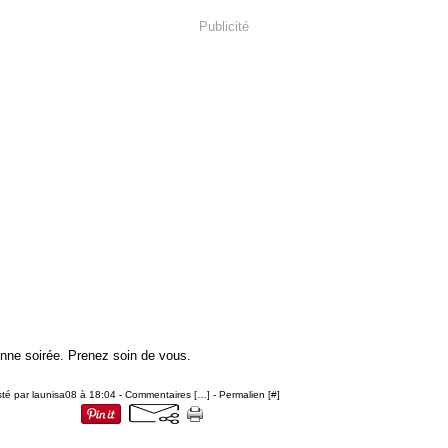
Publicité
nne soirée. Prenez soin de vous.
té par launisa08 à 18:04 -
Commentaires [
…
]
- Permalien [
#
]