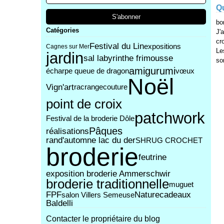
Q
bo
Catégories
J'
cro
Festival du Lin
expositions
Cagnes sur Mer
Le
jardin
sal labyrinthe frimousse
so
amigurumi
écharpe queue de dragon
vœux
Noël
Vign'art
racrange
couture
point de croix
patchwork
Festival de la broderie Dôle
Pâques
réalisations
rand'automne lac du der
SHRUG CROCHET
broderie
feutrine
exposition broderie Ammerschwir
broderie traditionnelle
muguet
FPF
Nature
cadeaux
salon Villers Semeuse
Baldelli
Contacter le propriétaire du blog