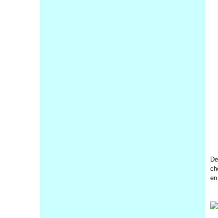
De
ch
en