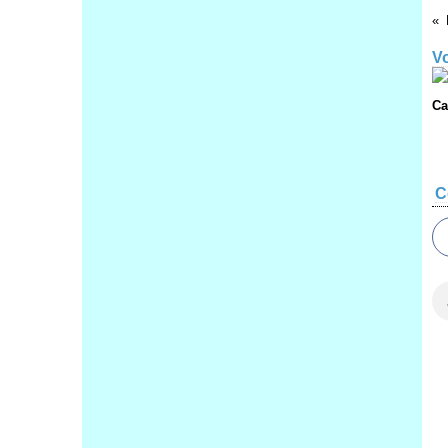
Vo
Ca
C