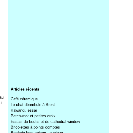
Articles récents
 au
Café céramique
ui
Le chat déambule à Brest
Kawandi, essai
Patchwork et petites croix
Essais de boutis et de cathedral window
Bricolettes à points comptés
Broderie hors saison...quoique