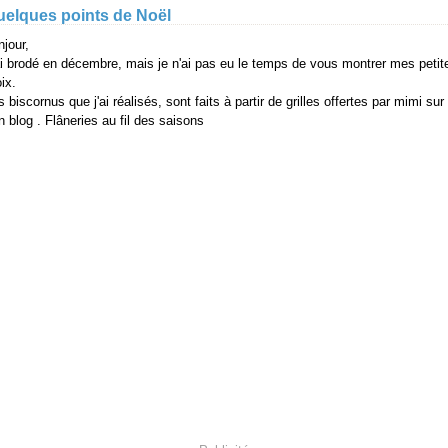
uelques points de Noël
njour,
ai brodé en décembre, mais je n'ai pas eu le temps de vous montrer mes petit
ix.
s biscornus que j'ai réalisés, sont faits à partir de grilles offertes par mimi sur
n
blog
. Flâneries au fil des saisons