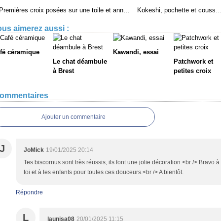
Premières croix posées sur une toile et anniblog
Kokeshi, pochette et cous
us aimerez aussi :
fé céramique
Kawandi, essai
Le chat déambule
Patchwork et
à Brest
petites croix
ommentaires
Ajouter un commentaire
J
JoMick
19/01/2025 20:14
Tes biscornus sont très réussis, ils font une jolie décoration.<br /> Bravo à
toi et à tes enfants pour toutes ces douceurs.<br /> A bientôt.
Répondre
L
launisa08
20/01/2025 11:15