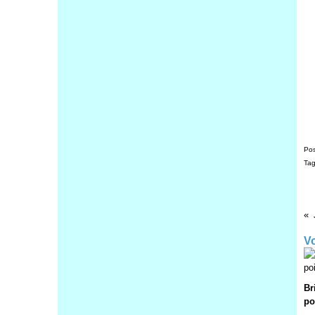
Pos
Ta
Vo
Br
po