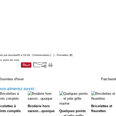
té par launisa08 à 16:49 -
Commentaires [
…
]
- Permalien [
#
]
gs:
point de croix
Journées d'hiver
Patchwor
us aimerez aussi :
icolettes à
Broderie hors
Bricolettes et
ints comptés
saison...quoique
Quelques points
fleurettes
... et jolie grille