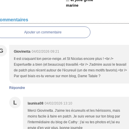
marine
ommentaires
Ajouter un commentaire
G
Giovinetta
04/02/2026 09:21
Il est craquant ton perce-neige..et St Nicolas encore plus ! <br />
Esperluette a bien (et beaucoup) travaillé.<br /> J'admire aussi le teavail
de patch plus récent autour de l'écureuil (un de mes motifs favoris).<br />
Par quel biais es-tu venue sur mon blog, Dame Tatale ?
Répondre
L
launisa08
04/02/2026 13:10
Merci Giovinetta. J'aime les écureuils et les hérissons, mais
moins facile à faire en patch. Je suis venue sur ton blog par
l'intermédiaire du blog de Cathy : j'ai vu tes photos et j'ai eu
envie d'en voir plus. bonne journée