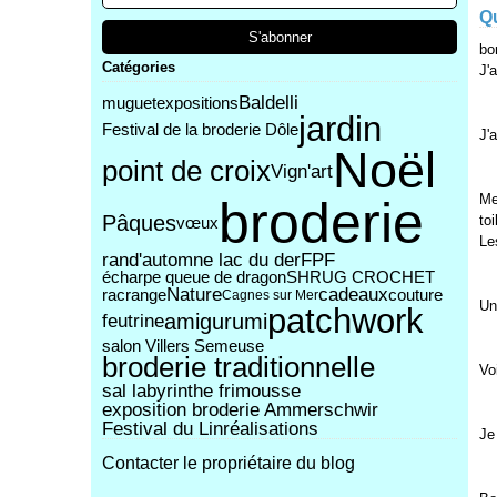
Qu
bo
Catégories
J'
Baldelli
muguet
expositions
jardin
Festival de la broderie Dôle
J'
Noël
point de croix
Vign'art
Me
broderie
Pâques
toi
vœux
Le
rand'automne lac du der
FPF
écharpe queue de dragon
SHRUG CROCHET
Nature
cadeaux
racrange
couture
Cagnes sur Mer
Un
patchwork
amigurumi
feutrine
salon Villers Semeuse
broderie traditionnelle
Vo
sal labyrinthe frimousse
exposition broderie Ammerschwir
Festival du Lin
réalisations
Je
Contacter le propriétaire du blog