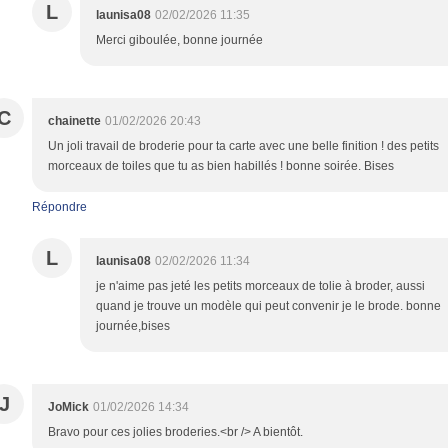
L
launisa08
02/02/2026 11:35
Merci giboulée, bonne journée
C
chainette
01/02/2026 20:43
Un joli travail de broderie pour ta carte avec une belle finition ! des petits
morceaux de toiles que tu as bien habillés ! bonne soirée. Bises
Répondre
L
launisa08
02/02/2026 11:34
je n'aime pas jeté les petits morceaux de tolie à broder, aussi
quand je trouve un modèle qui peut convenir je le brode. bonne
journée,bises
J
JoMick
01/02/2026 14:34
Bravo pour ces jolies broderies.<br /> A bientôt.