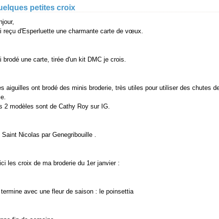
elques petites croix
njour,
ai reçu d
'Esperluette
une charmante carte de vœux.
ai brodé une carte, tirée d'un kit DMC je crois.
s aiguilles ont brodé des minis broderie, très utiles pour utiliser des chutes d
le.
s 2 modèles sont de Cathy Roy sur IG.
 Saint Nicolas par
Genegribouille
.
ici les croix de ma broderie du 1er janvier :
 termine avec une fleur de saison : le poinsettia