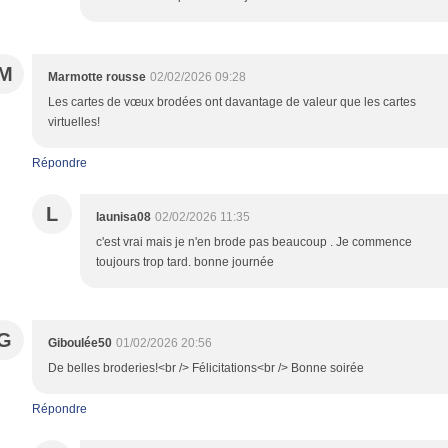
M
Marmotte rousse
02/02/2026 09:28
Les cartes de vœux brodées ont davantage de valeur que les cartes
virtuelles!
Répondre
L
launisa08
02/02/2026 11:35
c'est vrai mais je n'en brode pas beaucoup . Je commence
toujours trop tard. bonne journée
G
Giboulée50
01/02/2026 20:56
De belles broderies!<br /> Félicitations<br /> Bonne soirée
Répondre