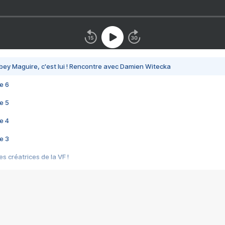
bey Maguire, c'est lui ! Rencontre avec Damien Witecka
e 6
e 5
e 4
e 3
s créatrices de la VF !
e 2
e 1
e Mektoub My Love arrive enfin ! Rencontre avec Shaïn Boumedine et Sal