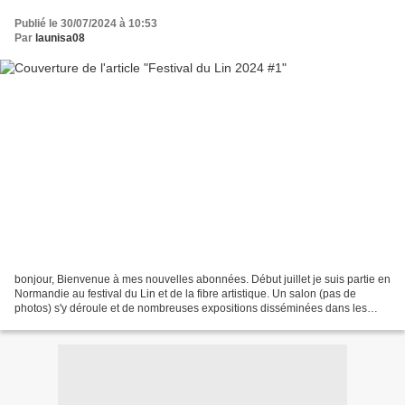
Publié le 30/07/2024 à 10:53
Par
launisa08
bonjour, Bienvenue à mes nouvelles abonnées. Début juillet je suis partie en
Normandie au festival du Lin et de la fibre artistique. Un salon (pas de
photos) s'y déroule et de nombreuses expositions disséminées dans les
villages autour de Fontaine sur...