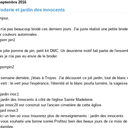
septembre 2016
oderie et jardin des innocents
njour,
 n'ai pas beaucoup brodé ces derniers jours. J'ai juste réalisé une petite brode
x couleurs automnales .
e jolie pomme de pin, petit kit DMC. Un deuxième motif fait partie de l'ensem
is je n'ai pas eu envie de le broder.
 semaine dernière, j'étais à Troyes. J'ai découvert ce joli jardin, tout de blanc 
 vert : le vert pour l'espèrance, l'éternité et le blanc pourla lumière, la sagesse
 jardin des Innocents à côté de l'église Sainte Madeleine.
Il est construit sur l'ancien cimetière de cette église.
ici un lien où vous trouverez plus de renseignements :
jardin des innocents
 vous souhaite une bonne soirée.Profitez bien des beaux jours de ce mois de
ptembre.