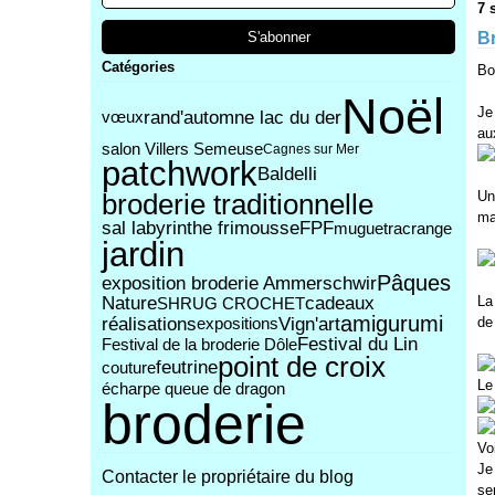
7 
Br
Catégories
Bo
Noël
Je
rand'automne lac du der
vœux
au
salon Villers Semeuse
Cagnes sur Mer
patchwork
Baldelli
Un
broderie traditionnelle
ma
sal labyrinthe frimousse
FPF
muguet
racrange
jardin
Pâques
exposition broderie Ammerschwir
Nature
cadeaux
La
SHRUG CROCHET
amigurumi
réalisations
Vign'art
de
expositions
Festival du Lin
Festival de la broderie Dôle
point de croix
feutrine
couture
Le
écharpe queue de dragon
broderie
Vo
Je
Contacter le propriétaire du blog
se