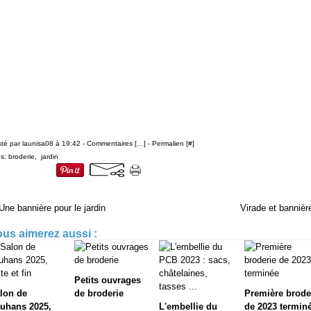
té par launisa08 à 19:42 -
Commentaires [
…
]
- Permalien [
#
]
gs:
broderie
,
jardin
Une bannière pour le jardin
Virade et bannièr
us aimerez aussi :
Petits ouvrages
lon de
de broderie
Première brode
uhans 2025,
L'embellie du
de 2023 termin