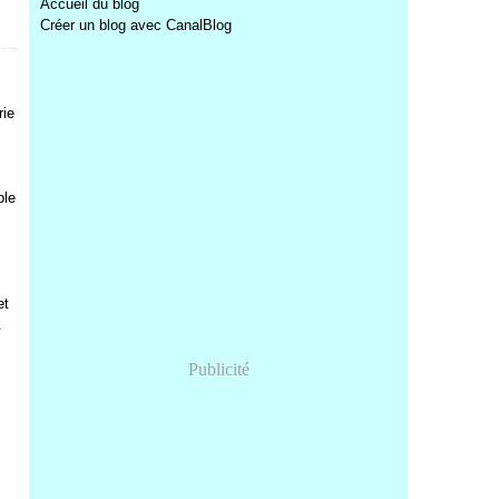
Accueil du blog
Créer un blog avec CanalBlog
rie
ble
et
.
Publicité