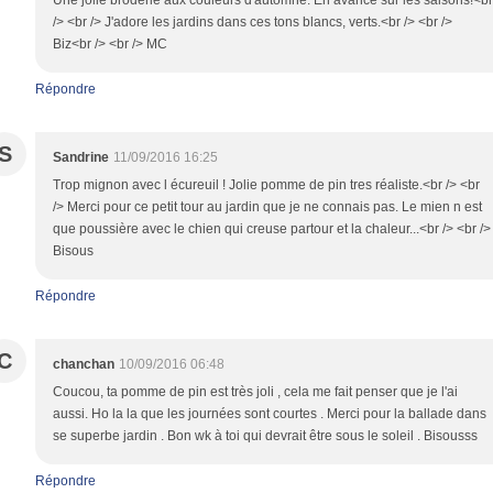
Une jolie broderie aux couleurs d'automne. En avance sur les saisons!<br
/> <br /> J'adore les jardins dans ces tons blancs, verts.<br /> <br />
Biz<br /> <br /> MC
Répondre
S
Sandrine
11/09/2016 16:25
Trop mignon avec l écureuil ! Jolie pomme de pin tres réaliste.<br /> <br
/> Merci pour ce petit tour au jardin que je ne connais pas. Le mien n est
que poussière avec le chien qui creuse partour et la chaleur...<br /> <br />
Bisous
Répondre
C
chanchan
10/09/2016 06:48
Coucou, ta pomme de pin est très joli , cela me fait penser que je l'ai
aussi. Ho la la que les journées sont courtes . Merci pour la ballade dans
se superbe jardin . Bon wk à toi qui devrait être sous le soleil . Bisousss
Répondre