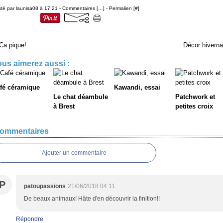
té par launisa08 à 17:21 -
Commentaires [
…
]
- Permalien [
#
]
Ca pique!
Décor hiverna
us aimerez aussi :
fé céramique
Kawandi, essai
Le chat déambule
Patchwork et
à Brest
petites croix
ommentaires
Ajouter un commentaire
P
patoupassions
21/06/2018 04:11
De beaux animaux! Hâte d'en découvrir la finition!!
Répondre