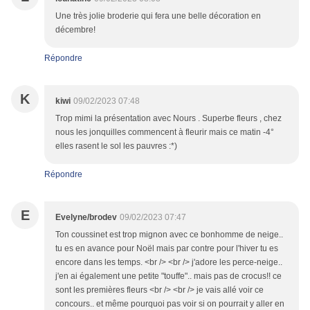
Une très jolie broderie qui fera une belle décoration en
décembre!
Répondre
K
kiwi
09/02/2023 07:48
Trop mimi la présentation avec Nours . Superbe fleurs , chez
nous les jonquilles commencent à fleurir mais ce matin -4°
elles rasent le sol les pauvres :*)
Répondre
E
Evelyne/brodev
09/02/2023 07:47
Ton coussinet est trop mignon avec ce bonhomme de neige..
tu es en avance pour Noël mais par contre pour l'hiver tu es
encore dans les temps. <br /> <br /> j'adore les perce-neige..
j'en ai également une petite "touffe".. mais pas de crocus!! ce
sont les premières fleurs <br /> <br /> je vais allé voir ce
concours.. et même pourquoi pas voir si on pourrait y aller en