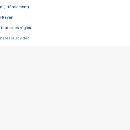
e (littéralement)
im Rayan
 toutes les règles
s les jeux vidéo
us choquant de Rockstar ? - Le scandale BULLY
e plus moche de Steam
du RÊVE tourne au CAUCHEMAR
pendant 8 heures
it… à tort
umiliés par un jeu vidéo
ire - Final Fantasy 8
ti un empire - Age of Empires