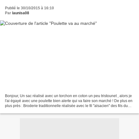
Publié le 30/10/2015 à 16:10
Par
launisa08
Bonjour, Un sac réalisé avec un torchon en coton un peu tristounet , alors je
l'ai égayé avec une poulette bien alerte qui va faire son marché ! De plus en
plus près : Broderie traditionnelle réalisée avec le fil "alsacien" des fils du
rhin : http://lesfilsdurhin68.canalblog.com/...