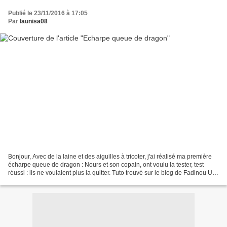
Publié le 23/11/2016 à 17:05
Par
launisa08
Bonjour, Avec de la laine et des aiguilles à tricoter, j'ai réalisé ma première
écharpe queue de dragon : Nours et son copain, ont voulu la tester, test
réussi : ils ne voulaient plus la quitter. Tuto trouvé sur le blog de Fadinou Un
petit tour le long...