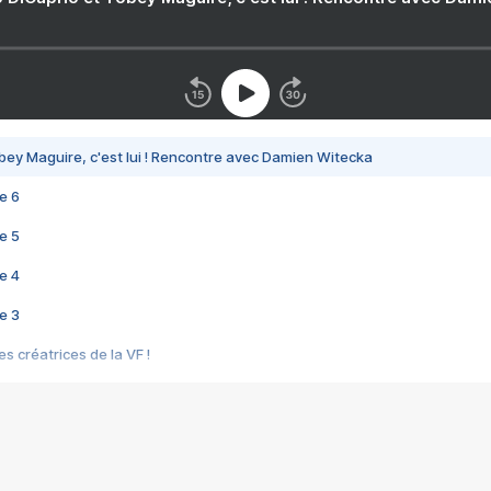
bey Maguire, c'est lui ! Rencontre avec Damien Witecka
e 6
e 5
e 4
e 3
s créatrices de la VF !
e 2
e 1
e Mektoub My Love arrive enfin ! Rencontre avec Shaïn Boumedine et Sal