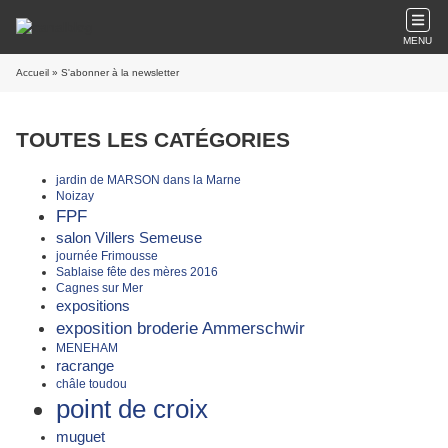
MENU
Accueil
» S'abonner à la newsletter
TOUTES LES CATÉGORIES
jardin de MARSON dans la Marne
Noizay
FPF
salon Villers Semeuse
journée Frimousse
Sablaise fête des mères 2016
Cagnes sur Mer
expositions
exposition broderie Ammerschwir
MENEHAM
racrange
châle toudou
point de croix
muguet